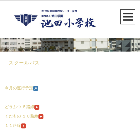
スクールバス
今月の運行予定
どうぶつ ８路線
くだもの １０路線
１１路線